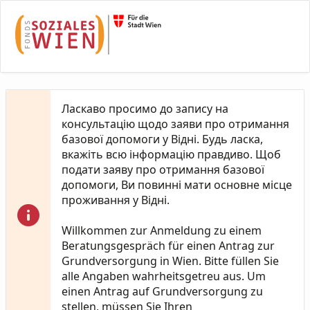
Skip to Main Content
Ласкаво просимо до запису на
консультацію щодо заяви про отримання
базової допомоги у Відні. Будь ласка,
вкажіть всю інформацію правдиво. Щоб
подати заяву про отримання базової
допомоги, Ви повинні мати основне місце
проживання у Відні.
Willkommen zur Anmeldung zu einem
Beratungsgespräch für einen Antrag zur
Grundversorgung in Wien. Bitte füllen Sie
alle Angaben wahrheitsgetreu aus. Um
einen Antrag auf Grundversorgung zu
stellen, müssen Sie Ihren