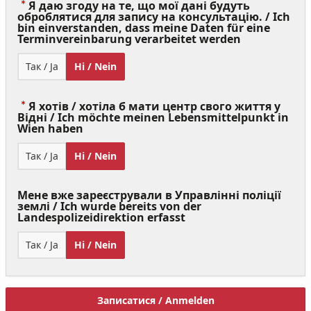
Я даю згоду на те, що мої дані будуть
оброблятися для запису на консультацію. / Ich
bin einverstanden, dass meine Daten für eine
(Value
Terminvereinbarung verarbeitet werden
Required)
Так / Ja
Ні / Nein
Я хотів / хотіла б мати центр свого життя у
Відні / Ich möchte meinen Lebensmittelpunkt in
(Value
Wien haben
Required)
Так / Ja
Ні / Nein
Мене вже зареєстрували в Управлінні поліції
землі / Ich wurde bereits von der
Landespolizeidirektion erfasst
Так / Ja
Ні / Nein
Записатися / Anmelden