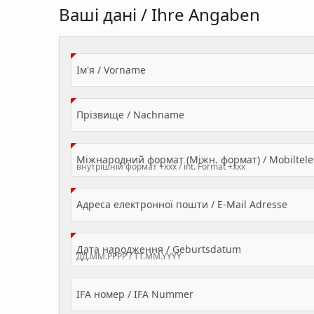
Ваші дані / Ihre Angaben
(Value Required)
Ім'я / Vorname
(Value Required)
Прізвище / Nachname
Міжнародний формат (Міжн. формат) / Mobilte
(Valu
Адреса електронної пошти / E-Mail Adresse
(Value Required
Дата народження / Geburtsdatum
IFA номер / IFA Nummer