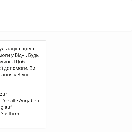
сультацію щодо
ги у Відні. Будь
вдиво. Щоб
ї допомоги, Ви
ання у Відні.
m
 zur
n Sie alle Angaben
ag auf
Sie Ihren