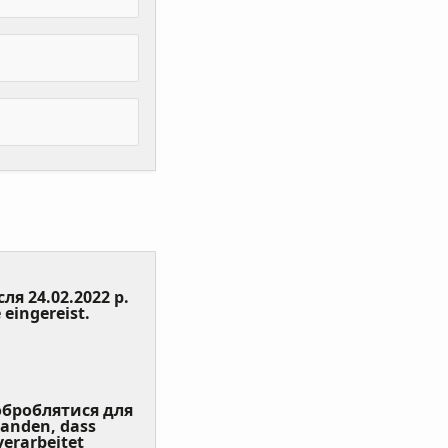
сля 24.02.2022 р.
(Value
 eingereist.
Required)
 оброблятися для
tanden, dass
erarbeitet