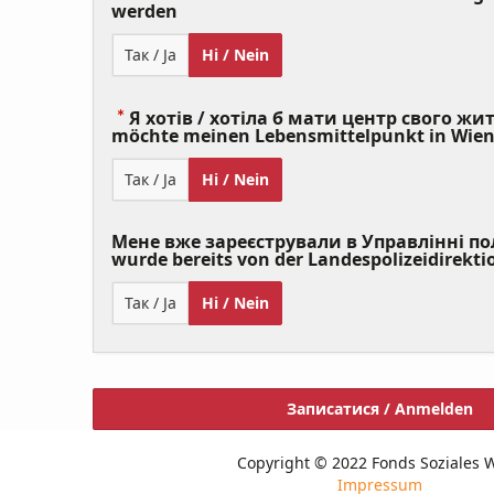
(Value
werden
Required)
Так / Ja
Ні / Nein
Я хотів / хотіла б мати центр свого житт
möchte meinen Lebensmittelpunkt in Wie
Так / Ja
Ні / Nein
Мене вже зареєстрували в Управлінні полі
wurde bereits von der Landespolizeidirekti
Так / Ja
Ні / Nein
Записатися / Anmelden
Copyright © 2022 Fonds Soziales 
Impressum