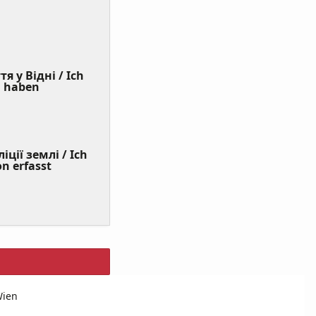
я у Відні / Ich
(Value
n haben
Required)
ції землі / Ich
on erfasst
Wien