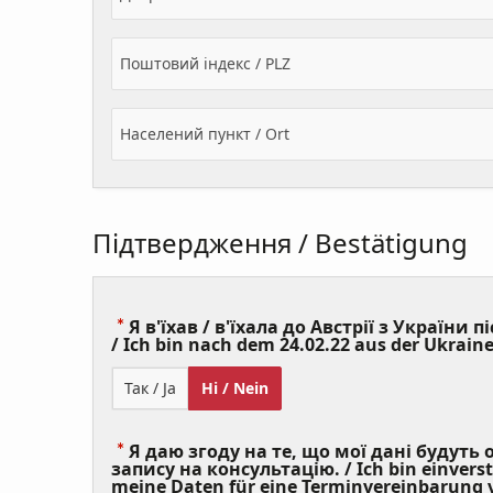
Поштовий індекс / PLZ
Населений пункт / Ort
Підтвердження / Bestätigung
Я в'їхав / в'їхала до Австрії з України пі
/ Ich bin nach dem 24.02.22 aus der Ukraine
Так / Ja
Ні / Nein
Я даю згоду на те, що мої дані будуть
запису на консультацію. / Ich bin einvers
meine Daten für eine Terminvereinbarung v