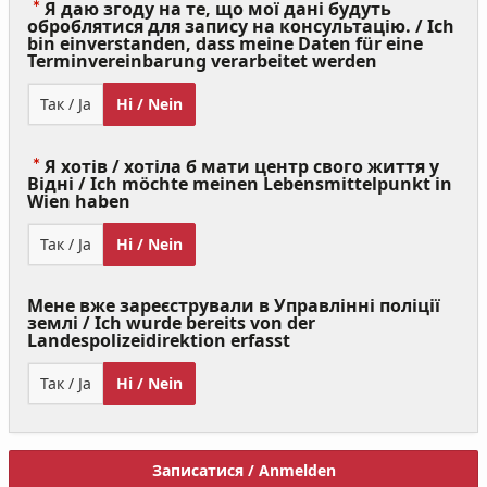
Я даю згоду на те, що мої дані будуть
оброблятися для запису на консультацію. / Ich
bin einverstanden, dass meine Daten für eine
(Value
Terminvereinbarung verarbeitet werden
Required)
Так / Ja
Ні / Nein
Я хотів / хотіла б мати центр свого життя у
Відні / Ich möchte meinen Lebensmittelpunkt in
(Value
Wien haben
Required)
Так / Ja
Ні / Nein
Мене вже зареєстрували в Управлінні поліції
землі / Ich wurde bereits von der
Landespolizeidirektion erfasst
Так / Ja
Ні / Nein
Записатися / Anmelden