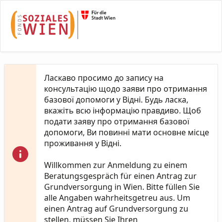
Skip to Main Content
Ласкаво просимо до запису на
консультацію щодо заяви про отримання
базової допомоги у Відні. Будь ласка,
вкажіть всю інформацію правдиво. Щоб
подати заяву про отримання базової
допомоги, Ви повинні мати основне місце
проживання у Відні.
Willkommen zur Anmeldung zu einem
Beratungsgespräch für einen Antrag zur
Grundversorgung in Wien. Bitte füllen Sie
alle Angaben wahrheitsgetreu aus. Um
einen Antrag auf Grundversorgung zu
stellen, müssen Sie Ihren