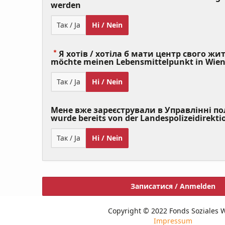
(Value
werden
Required)
Так / Ja
Ні / Nein
Я хотів / хотіла б мати центр свого житт
möchte meinen Lebensmittelpunkt in Wie
Так / Ja
Ні / Nein
Мене вже зареєстрували в Управлінні полі
wurde bereits von der Landespolizeidirekti
Так / Ja
Ні / Nein
Записатися / Anmelden
Copyright © 2022 Fonds Soziales 
Impressum