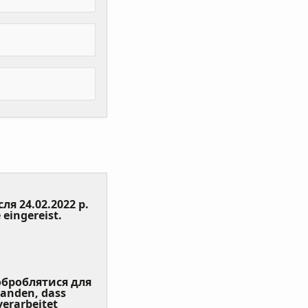
сля 24.02.2022 р.
(Value
 eingereist.
Required)
 оброблятися для
tanden, dass
erarbeitet