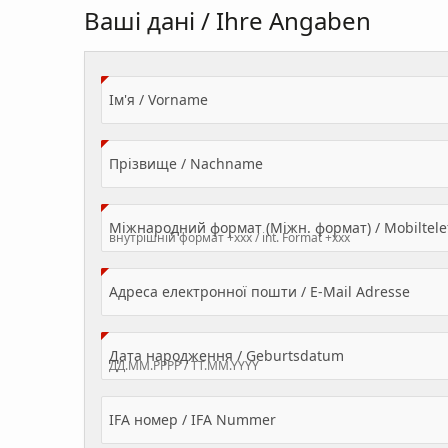
Ваші дані / Ihre Angaben
(Value Required)
Ім'я / Vorname
(Value Required)
Прізвище / Nachname
Міжнародний формат (Міжн. формат) / Mobilte
(Valu
Адреса електронної пошти / E-Mail Adresse
(Value Required
Дата народження / Geburtsdatum
IFA номер / IFA Nummer