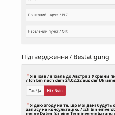
Поштовий індекс / PLZ
Населений пункт / Ort
Підтвердження / Bestätigung
Я в'їхав / в'їхала до Австрії з України пі
/ Ich bin nach dem 24.02.22 aus der Ukraine
Так / Ja
Ні / Nein
Я даю згоду на те, що мої дані будуть
запису на консультацію. / Ich bin einvers
meine Daten für eine Terminvereinbarung v