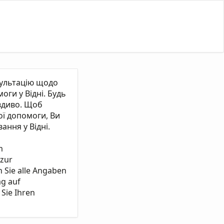
сультацію щодо
ги у Відні. Будь
вдиво. Щоб
ї допомоги, Ви
ання у Відні.
m
 zur
n Sie alle Angaben
ag auf
Sie Ihren