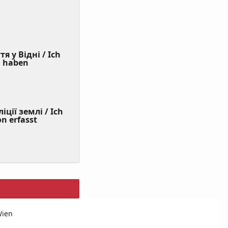
я у Відні / Ich
(Value
n haben
Required)
ції землі / Ich
on erfasst
Wien