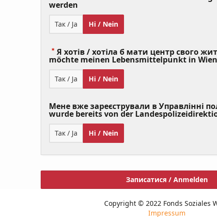
(Value
werden
Required)
Так / Ja
Ні / Nein
Я хотів / хотіла б мати центр свого житт
möchte meinen Lebensmittelpunkt in Wie
Так / Ja
Ні / Nein
Мене вже зареєстрували в Управлінні полі
wurde bereits von der Landespolizeidirekti
Так / Ja
Ні / Nein
Записатися / Anmelden
Copyright © 2022 Fonds Soziales 
Impressum