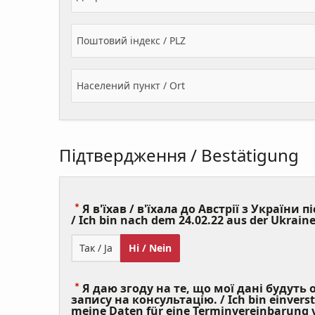
Поштовий індекс / PLZ
Населений пункт / Ort
Підтвердження / Bestätigung
Я в'їхав / в'їхала до Австрії з України пі
/ Ich bin nach dem 24.02.22 aus der Ukraine
Так / Ja
Ні / Nein
Я даю згоду на те, що мої дані будуть
запису на консультацію. / Ich bin einvers
meine Daten für eine Terminvereinbarung v