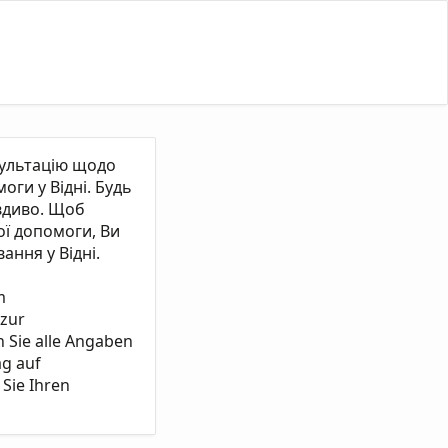
сультацію щодо
ги у Відні. Будь
вдиво. Щоб
ї допомоги, Ви
ання у Відні.
m
 zur
n Sie alle Angaben
ag auf
Sie Ihren