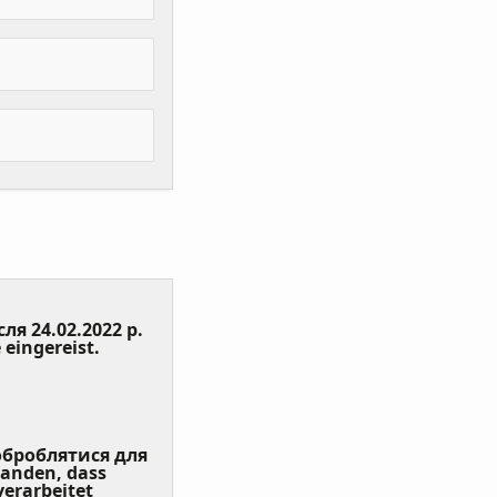
сля 24.02.2022 р.
(Value
 eingereist.
Required)
 оброблятися для
tanden, dass
erarbeitet