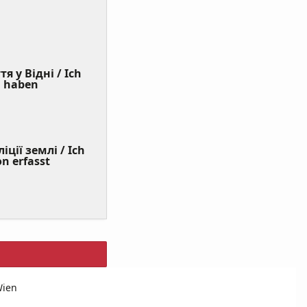
я у Відні / Ich
(Value
n haben
Required)
ції землі / Ich
on erfasst
Wien