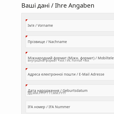
Ваші дані / Ihre Angaben
(Value Required)
Ім'я / Vorname
(Value Required)
Прізвище / Nachname
Міжнародний формат (Міжн. формат) / Mobilte
(Valu
Адреса електронної пошти / E-Mail Adresse
(Value Required
Дата народження / Geburtsdatum
IFA номер / IFA Nummer