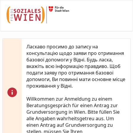
Skip to Main Content
Ласкаво просимо до запису на
консультацію щодо заяви про отримання
базової допомоги у Відні. Будь ласка,
вкажіть всю інформацію правдиво. Щоб
подати заяву про отримання базової
допомоги, Ви повинні мати основне місце
проживання у Відні.
Willkommen zur Anmeldung zu einem
Beratungsgespräch für einen Antrag zur
Grundversorgung in Wien. Bitte füllen Sie
alle Angaben wahrheitsgetreu aus. Um
einen Antrag auf Grundversorgung zu
stellen, müssen Sie Ihren