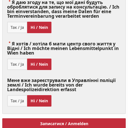
Я даю згоду на те, що мої дані будуть
оброблятися для запису на консультацію. / Ich
bin einverstanden, dass meine Daten für eine
(Value
Terminvereinbarung verarbeitet werden
Required)
Так / Ja
Ні / Nein
Я хотів / хотіла б мати центр свого життя у
Відні / Ich möchte meinen Lebensmittelpunkt in
(Value
Wien haben
Required)
Так / Ja
Ні / Nein
Мене вже зареєстрували в Управлінні поліції
землі / Ich wurde bereits von der
Landespolizeidirektion erfasst
Так / Ja
Ні / Nein
Записатися / Anmelden