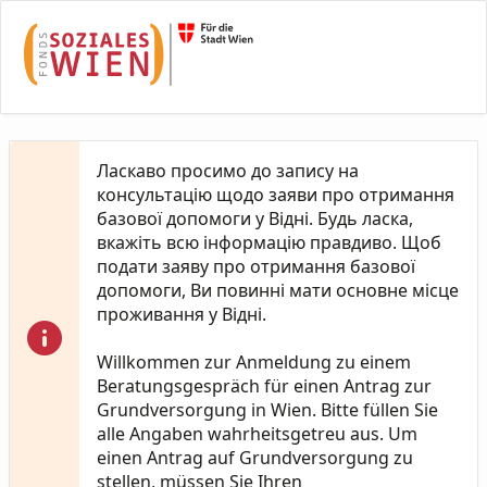
Skip to Main Content
Ласкаво просимо до запису на
консультацію щодо заяви про отримання
базової допомоги у Відні. Будь ласка,
вкажіть всю інформацію правдиво. Щоб
подати заяву про отримання базової
допомоги, Ви повинні мати основне місце
проживання у Відні.
Willkommen zur Anmeldung zu einem
Beratungsgespräch für einen Antrag zur
Grundversorgung in Wien. Bitte füllen Sie
alle Angaben wahrheitsgetreu aus. Um
einen Antrag auf Grundversorgung zu
stellen, müssen Sie Ihren