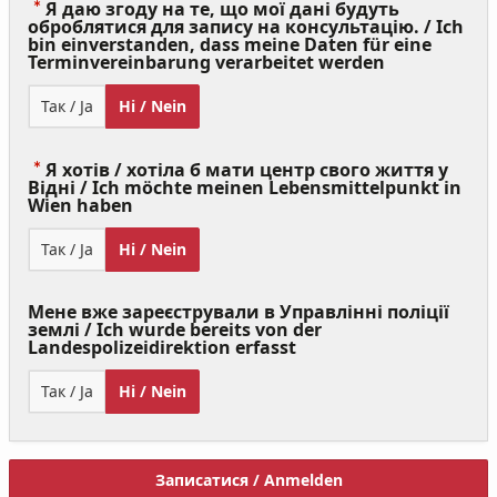
Я даю згоду на те, що мої дані будуть
оброблятися для запису на консультацію. / Ich
bin einverstanden, dass meine Daten für eine
(Value
Terminvereinbarung verarbeitet werden
Required)
Так / Ja
Ні / Nein
Я хотів / хотіла б мати центр свого життя у
Відні / Ich möchte meinen Lebensmittelpunkt in
(Value
Wien haben
Required)
Так / Ja
Ні / Nein
Мене вже зареєстрували в Управлінні поліції
землі / Ich wurde bereits von der
Landespolizeidirektion erfasst
Так / Ja
Ні / Nein
Записатися / Anmelden