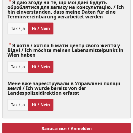
Я даю згоду на те, що мої дані будуть
оброблятися для запису на консультацію. / Ich
bin einverstanden, dass meine Daten für eine
(Value
Terminvereinbarung verarbeitet werden
Required)
Так / Ja
Ні / Nein
Я хотів / хотіла б мати центр свого життя у
Відні / Ich möchte meinen Lebensmittelpunkt in
(Value
Wien haben
Required)
Так / Ja
Ні / Nein
Мене вже зареєстрували в Управлінні поліції
землі / Ich wurde bereits von der
Landespolizeidirektion erfasst
Так / Ja
Ні / Nein
Записатися / Anmelden