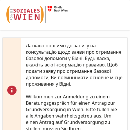
Skip to Main Content
Ласкаво просимо до запису на
консультацію щодо заяви про отримання
базової допомоги у Відні. Будь ласка,
вкажіть всю інформацію правдиво. Щоб
подати заяву про отримання базової
допомоги, Ви повинні мати основне місце
проживання у Відні.
Willkommen zur Anmeldung zu einem
Beratungsgespräch für einen Antrag zur
Grundversorgung in Wien. Bitte füllen Sie
alle Angaben wahrheitsgetreu aus. Um
einen Antrag auf Grundversorgung zu
stellen, müssen Sie Ihren