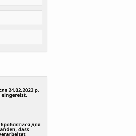
сля 24.02.2022 р.
(Value
 eingereist.
Required)
 оброблятися для
tanden, dass
erarbeitet