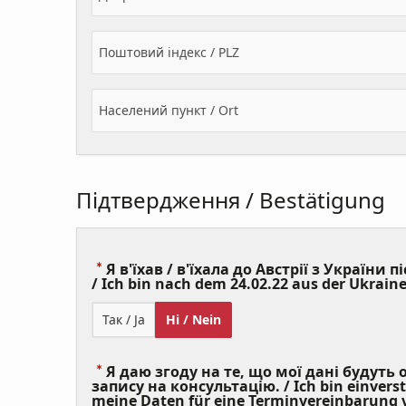
Поштовий індекс / PLZ
Населений пункт / Ort
Підтвердження / Bestätigung
Я в'їхав / в'їхала до Австрії з України пі
/ Ich bin nach dem 24.02.22 aus der Ukraine
Так / Ja
Ні / Nein
Я даю згоду на те, що мої дані будуть
запису на консультацію. / Ich bin einvers
meine Daten für eine Terminvereinbarung v