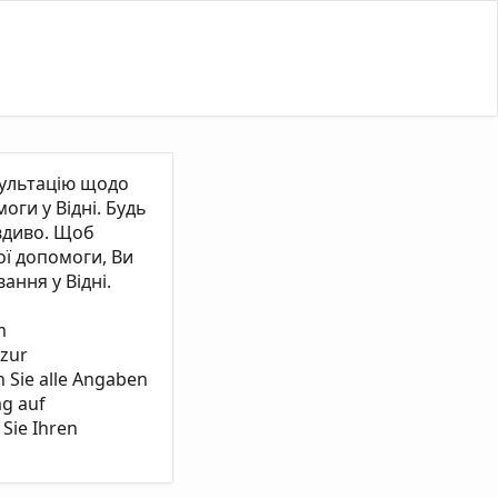
сультацію щодо
ги у Відні. Будь
вдиво. Щоб
ї допомоги, Ви
ання у Відні.
m
 zur
n Sie alle Angaben
ag auf
Sie Ihren