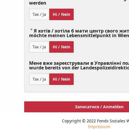
(Value
werden
Required)
Так / Ja
Ні / Nein
Я хотів / хотіла б мати центр свого житт
möchte meinen Lebensmittelpunkt in Wie
Так / Ja
Ні / Nein
Мене вже зареєстрували в Управлінні полі
wurde bereits von der Landespolizeidirekti
Так / Ja
Ні / Nein
Записатися / Anmelden
Copyright © 2022 Fonds Soziales 
Impressum