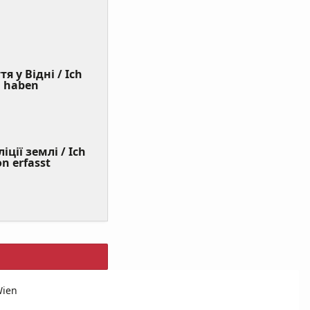
я у Відні / Ich
(Value
n haben
Required)
ції землі / Ich
on erfasst
Wien