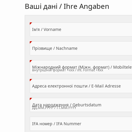
Ваші дані / Ihre Angaben
(Value Required)
Ім'я / Vorname
(Value Required)
Прізвище / Nachname
Міжнародний формат (Міжн. формат) / Mobilte
(Valu
Адреса електронної пошти / E-Mail Adresse
(Value Required
Дата народження / Geburtsdatum
IFA номер / IFA Nummer