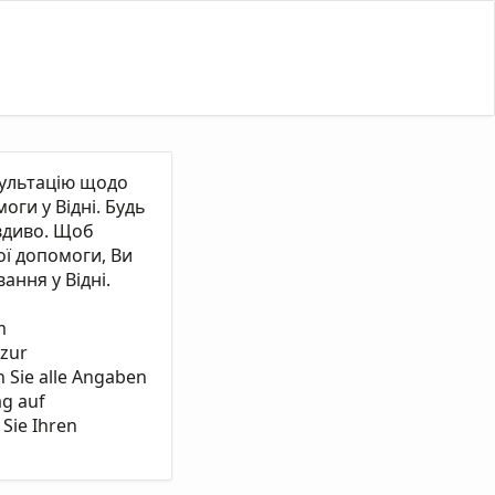
сультацію щодо
ги у Відні. Будь
вдиво. Щоб
ї допомоги, Ви
ання у Відні.
m
 zur
n Sie alle Angaben
ag auf
Sie Ihren