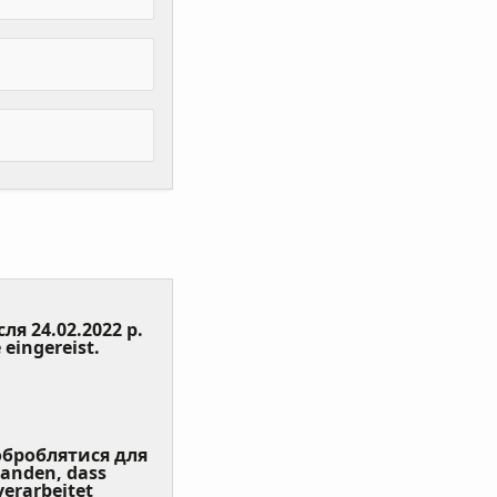
сля 24.02.2022 р.
(Value
 eingereist.
Required)
 оброблятися для
tanden, dass
erarbeitet