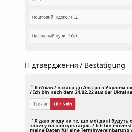
Поштовий індекс / PLZ
Населений пункт / Ort
Підтвердження / Bestätigung
Я в'їхав / в'їхала до Австрії з України пі
/ Ich bin nach dem 24.02.22 aus der Ukraine
Так / Ja
Ні / Nein
Я даю згоду на те, що мої дані будуть
запису на консультацію. / Ich bin einvers
meine Daten für eine Terminvereinbarung v