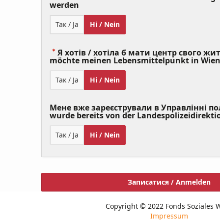
(Value
werden
Required)
Так / Ja
Ні / Nein
Я хотів / хотіла б мати центр свого житт
möchte meinen Lebensmittelpunkt in Wie
Так / Ja
Ні / Nein
Мене вже зареєстрували в Управлінні полі
wurde bereits von der Landespolizeidirekti
Так / Ja
Ні / Nein
Записатися / Anmelden
Copyright © 2022 Fonds Soziales 
Impressum