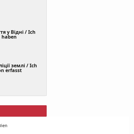
я у Відні / Ich
(Value
n haben
Required)
ції землі / Ich
on erfasst
Wien