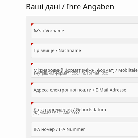
Ваші дані / Ihre Angaben
(Value Required)
Ім'я / Vorname
(Value Required)
Прізвище / Nachname
Міжнародний формат (Міжн. формат) / Mobilte
(Valu
Адреса електронної пошти / E-Mail Adresse
(Value Required
Дата народження / Geburtsdatum
IFA номер / IFA Nummer