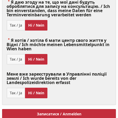
Я даю згоду на те, що мої дані будуть
оброблятися для запису на консультацію. / Ich
bin einverstanden, dass meine Daten für eine
(Value
Terminvereinbarung verarbeitet werden
Required)
Так / Ja
Ні / Nein
Я хотів / хотіла б мати центр свого життя у
Відні / Ich möchte meinen Lebensmittelpunkt in
(Value
Wien haben
Required)
Так / Ja
Ні / Nein
Мене вже зареєстрували в Управлінні поліції
землі / Ich wurde bereits von der
Landespolizeidirektion erfasst
Так / Ja
Ні / Nein
Записатися / Anmelden