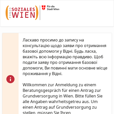
Skip to Main Content
Ласкаво просимо до запису на
консультацію щодо заяви про отримання
базової допомоги у Відні. Будь ласка,
вкажіть всю інформацію правдиво. Щоб
подати заяву про отримання базової
допомоги, Ви повинні мати основне місце
проживання у Відні.
Willkommen zur Anmeldung zu einem
Beratungsgespräch für einen Antrag zur
Grundversorgung in Wien. Bitte füllen Sie
alle Angaben wahrheitsgetreu aus. Um
einen Antrag auf Grundversorgung zu
stellen, müssen Sie Ihren