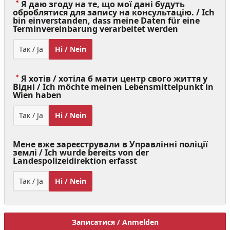
Я даю згоду на те, що мої дані будуть
оброблятися для запису на консультацію. / Ich
bin einverstanden, dass meine Daten für eine
(Value
Terminvereinbarung verarbeitet werden
Required)
Так / Ja
Ні / Nein
Я хотів / хотіла б мати центр свого життя у
Відні / Ich möchte meinen Lebensmittelpunkt in
(Value
Wien haben
Required)
Так / Ja
Ні / Nein
Мене вже зареєстрували в Управлінні поліції
землі / Ich wurde bereits von der
Landespolizeidirektion erfasst
Так / Ja
Ні / Nein
Записатися / Anmelden