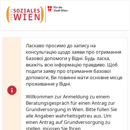
Skip to Main Content
Ласкаво просимо до запису на
консультацію щодо заяви про отримання
базової допомоги у Відні. Будь ласка,
вкажіть всю інформацію правдиво. Щоб
подати заяву про отримання базової
допомоги, Ви повинні мати основне місце
проживання у Відні.
Willkommen zur Anmeldung zu einem
Beratungsgespräch für einen Antrag zur
Grundversorgung in Wien. Bitte füllen Sie
alle Angaben wahrheitsgetreu aus. Um
einen Antrag auf Grundversorgung zu
stellen, müssen Sie Ihren