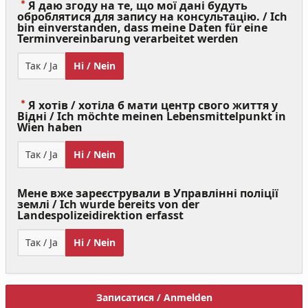
Я даю згоду на те, що мої дані будуть
оброблятися для запису на консультацію. / Ich
bin einverstanden, dass meine Daten für eine
(Value
Terminvereinbarung verarbeitet werden
Required)
Так / Ja
Ні / Nein
Я хотів / хотіла б мати центр свого життя у
Відні / Ich möchte meinen Lebensmittelpunkt in
(Value
Wien haben
Required)
Так / Ja
Ні / Nein
Мене вже зареєстрували в Управлінні поліції
землі / Ich wurde bereits von der
Landespolizeidirektion erfasst
Так / Ja
Ні / Nein
Записатися / Anmelden