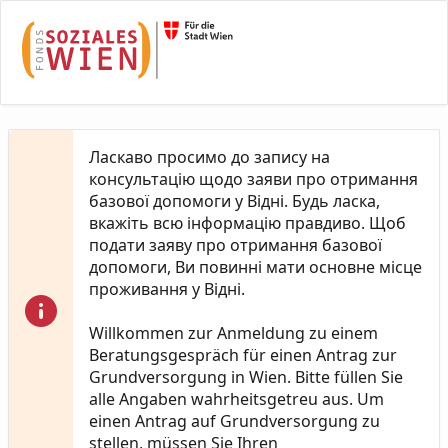
Skip to Main Content
Ласкаво просимо до запису на
консультацію щодо заяви про отримання
базової допомоги у Відні. Будь ласка,
вкажіть всю інформацію правдиво. Щоб
подати заяву про отримання базової
допомоги, Ви повинні мати основне місце
проживання у Відні.
Willkommen zur Anmeldung zu einem
Beratungsgespräch für einen Antrag zur
Grundversorgung in Wien. Bitte füllen Sie
alle Angaben wahrheitsgetreu aus. Um
einen Antrag auf Grundversorgung zu
stellen, müssen Sie Ihren