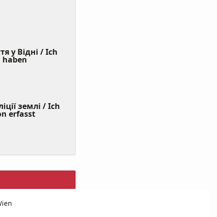
я у Відні / Ich
(Value
n haben
Required)
ції землі / Ich
on erfasst
Wien