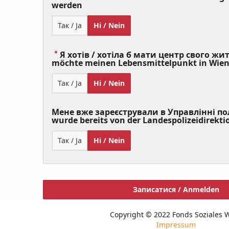
(Value
werden
Required)
Так / Ja
Ні / Nein
Я хотів / хотіла б мати центр свого житт
möchte meinen Lebensmittelpunkt in Wie
Так / Ja
Ні / Nein
Мене вже зареєстрували в Управлінні полі
wurde bereits von der Landespolizeidirekti
Так / Ja
Ні / Nein
Записатися / Anmelden
Copyright © 2022 Fonds Soziales 
Impressum