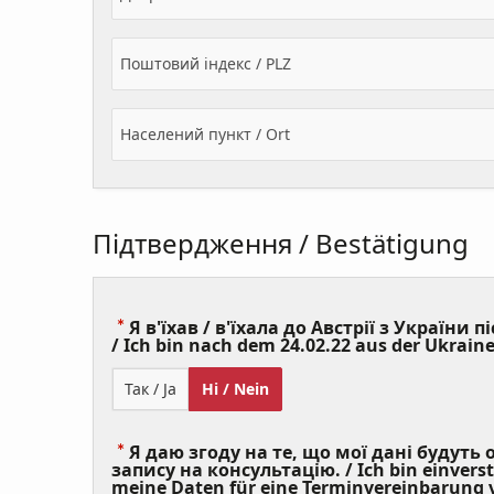
Поштовий індекс / PLZ
Населений пункт / Ort
Підтвердження / Bestätigung
Я в'їхав / в'їхала до Австрії з України пі
/ Ich bin nach dem 24.02.22 aus der Ukraine
Так / Ja
Ні / Nein
Я даю згоду на те, що мої дані будуть
запису на консультацію. / Ich bin einvers
meine Daten für eine Terminvereinbarung v