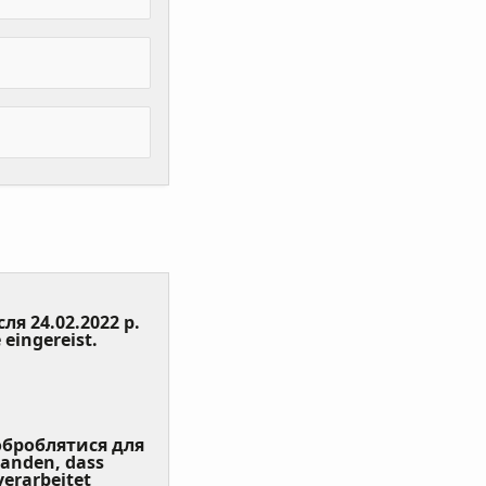
сля 24.02.2022 р.
(Value
 eingereist.
Required)
 оброблятися для
tanden, dass
erarbeitet