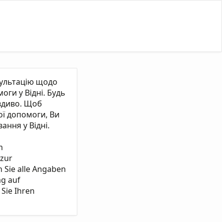
сультацію щодо
ги у Відні. Будь
вдиво. Щоб
ї допомоги, Ви
ання у Відні.
m
 zur
n Sie alle Angaben
ag auf
Sie Ihren