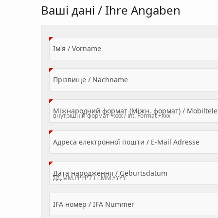
Ваші дані / Ihre Angaben
(Value Required)
Ім'я / Vorname
(Value Required)
Прізвище / Nachname
Міжнародний формат (Міжн. формат) / Mobilte
(Valu
Адреса електронної пошти / E-Mail Adresse
(Value Required
Дата народження / Geburtsdatum
IFA номер / IFA Nummer