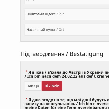
Поштовий індекс / PLZ
Населений пункт / Ort
Підтвердження / Bestätigung
Я в'їхав / в'їхала до Австрії з України пі
/ Ich bin nach dem 24.02.22 aus der Ukraine
Так / Ja
Ні / Nein
Я даю згоду на те, що мої дані будуть
запису на консультацію. / Ich bin einvers
meine Daten für eine Terminvereinbarung v