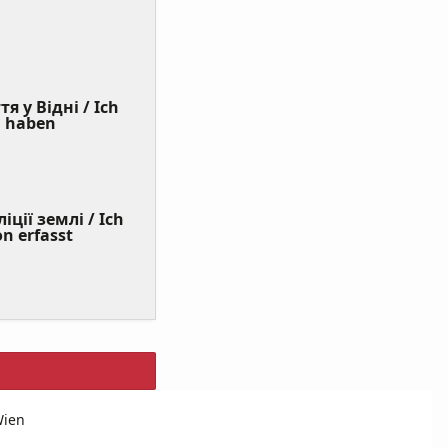
я у Відні / Ich
(Value
n haben
Required)
ції землі / Ich
on erfasst
Wien