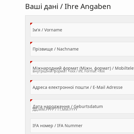
Ваші дані / Ihre Angaben
(Value Required)
Ім'я / Vorname
(Value Required)
Прізвище / Nachname
Міжнародний формат (Міжн. формат) / Mobilte
(Valu
Адреса електронної пошти / E-Mail Adresse
(Value Required
Дата народження / Geburtsdatum
IFA номер / IFA Nummer