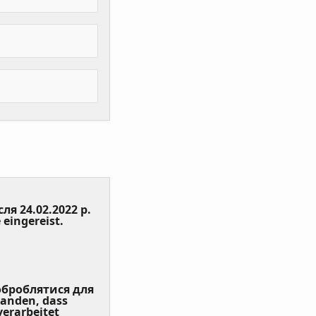
сля 24.02.2022 р.
(Value
 eingereist.
Required)
 оброблятися для
tanden, dass
erarbeitet