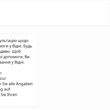
сультацію щодо
ги у Відні. Будь
вдиво. Щоб
ї допомоги, Ви
ання у Відні.
m
 zur
n Sie alle Angaben
ag auf
Sie Ihren