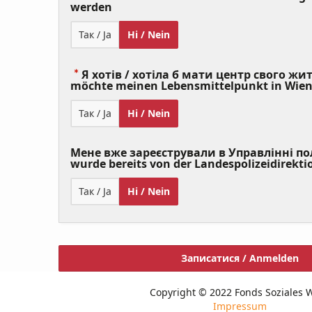
(Value
werden
Required)
Так / Ja
Ні / Nein
Я хотів / хотіла б мати центр свого житт
möchte meinen Lebensmittelpunkt in Wie
Так / Ja
Ні / Nein
Мене вже зареєстрували в Управлінні полі
wurde bereits von der Landespolizeidirekti
Так / Ja
Ні / Nein
Записатися / Anmelden
Copyright © 2022 Fonds Soziales 
Impressum