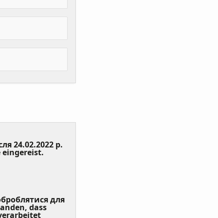
сля 24.02.2022 р.
(Value
 eingereist.
Required)
 оброблятися для
tanden, dass
erarbeitet