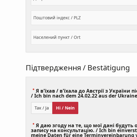
Поштовий індекс / PLZ
Населений пункт / Ort
Підтвердження / Bestätigung
Я в'їхав / в'їхала до Австрії з України пі
/ Ich bin nach dem 24.02.22 aus der Ukraine
Так / Ja
Ні / Nein
Я даю згоду на те, що мої дані будуть
запису на консультацію. / Ich bin einvers
meine Daten für eine Terminvereinbarung v