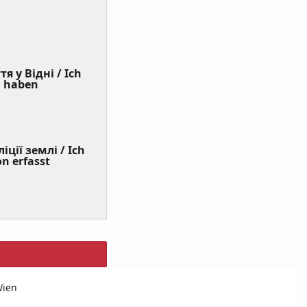
я у Відні / Ich
(Value
n haben
Required)
ції землі / Ich
on erfasst
Wien