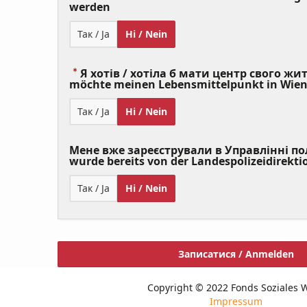
(Value
werden
Required)
Так / Ja
Ні / Nein
Я хотів / хотіла б мати центр свого житт
möchte meinen Lebensmittelpunkt in Wie
Так / Ja
Ні / Nein
Мене вже зареєстрували в Управлінні полі
wurde bereits von der Landespolizeidirekti
Так / Ja
Ні / Nein
Записатися / Anmelden
Copyright © 2022 Fonds Soziales 
Impressum