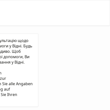
сультацію щодо
ги у Відні. Будь
вдиво. Щоб
ї допомоги, Ви
ання у Відні.
m
 zur
n Sie alle Angaben
ag auf
Sie Ihren