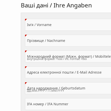
Ваші дані / Ihre Angaben
(Value Required)
Ім'я / Vorname
(Value Required)
Прізвище / Nachname
Міжнародний формат (Міжн. формат) / Mobilte
(Valu
Адреса електронної пошти / E-Mail Adresse
(Value Required
Дата народження / Geburtsdatum
IFA номер / IFA Nummer